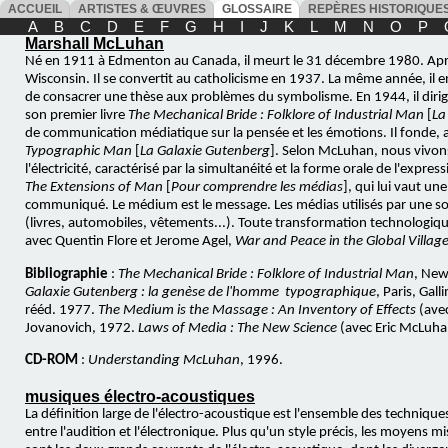
ACCUEIL
ARTISTES & ŒUVRES
GLOSSAIRE
REPÈRES HISTORIQU
A
B
C
D
E
F
G
H
I
J
K
L
M
N
O
P