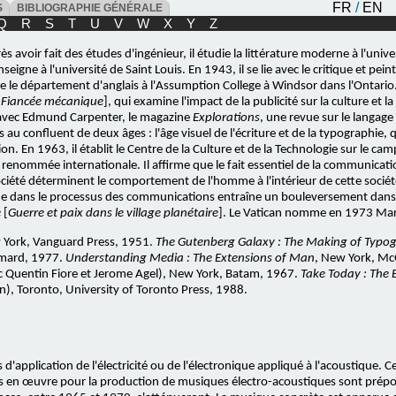
FR
/
EN
ES
BIBLIOGRAPHIE GÉNÉRALE
Q
R
S
T
U
V
W
X
Y
Z