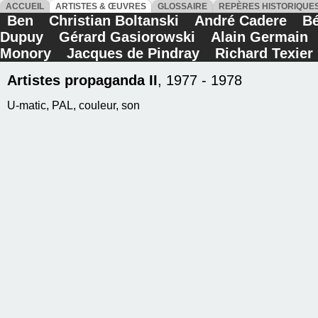
ACCUEIL
ARTISTES & ŒUVRES
GLOSSAIRE
REPÈRES HISTORIQU
Ben
Christian Boltanski
André Cadere
Bé
Dupuy
Gérard Gasiorowski
Alain Germain
Monory
Jacques de Pindray
Richard Texier