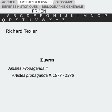
ACCUEIL
ARTISTES & ŒUVRES
GLOSSAIRE
REPÈRES HISTORIQUES
BIBLIOGRAPHIE GÉNÉRALE
FR
/
EN
A
B
C
D
E
F
G
H
I
J
K
L
M
N
O
P
Q
R
S
T
U
V
W
X
Y
Z