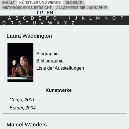
INHALT
KÛNSTLER UND WERKE
GLOSSAR
HISTOROSCHEN ÜBERSICHT
ALLGEMEINE BIBLIOGRAPHIE
FR
/
EN
A
B
C
D
E
F
G
H
I
J
K
L
M
N
O
P
Q
R
S
T
U
V
W
X
Y
Z