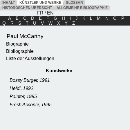
INHALT
KÛNSTLER UND WERKE
GLOSSAR
HISTOROSCHEN ÜBERSICHT
ALLGEMEINE BIBLIOGRAPHIE
FR
/
EN
A
B
C
D
E
F
G
H
I
J
K
L
M
N
O
P
Q
R
S
T
U
V
W
X
Y
Z