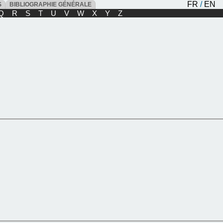
FR
/
EN
ES
BIBLIOGRAPHIE GÉNÉRALE
Q
R
S
T
U
V
W
X
Y
Z