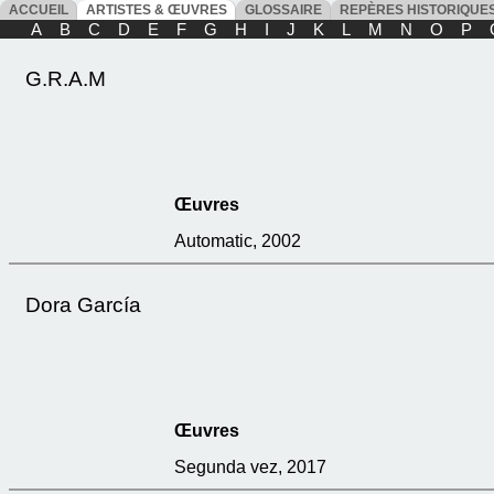
ACCUEIL
ARTISTES & ŒUVRES
GLOSSAIRE
REPÈRES HISTORIQU
A
B
C
D
E
F
G
H
I
J
K
L
M
N
O
P