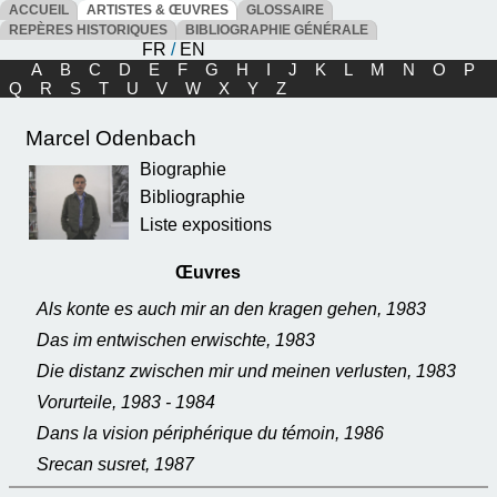
ACCUEIL
ARTISTES & ŒUVRES
GLOSSAIRE
REPÈRES HISTORIQUES
BIBLIOGRAPHIE GÉNÉRALE
FR
/
EN
A
B
C
D
E
F
G
H
I
J
K
L
M
N
O
P
Q
R
S
T
U
V
W
X
Y
Z