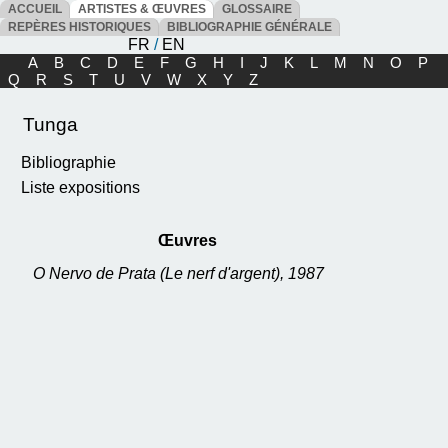
ACCUEIL
ARTISTES & ŒUVRES
GLOSSAIRE
REPÈRES HISTORIQUES
BIBLIOGRAPHIE GÉNÉRALE
FR
/
EN
A
B
C
D
E
F
G
H
I
J
K
L
M
N
O
P
Q
R
S
T
U
V
W
X
Y
Z