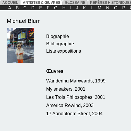
ACCUEIL
ARTISTES & ŒUVRES
GLOSSAIRE
REPÈRES HISTORIQU
A
B
C
D
E
F
G
H
I
J
K
L
M
N
O
P