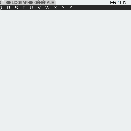
FR
/
EN
ES
BIBLIOGRAPHIE GÉNÉRALE
Q
R
S
T
U
V
W
X
Y
Z