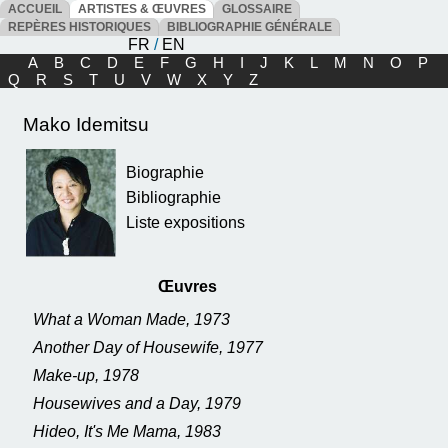
ACCUEIL
ARTISTES & ŒUVRES
GLOSSAIRE
REPÈRES HISTORIQUES
BIBLIOGRAPHIE GÉNÉRALE
FR
/
EN
A
B
C
D
E
F
G
H
I
J
K
L
M
N
O
P
Q
R
S
T
U
V
W
X
Y
Z