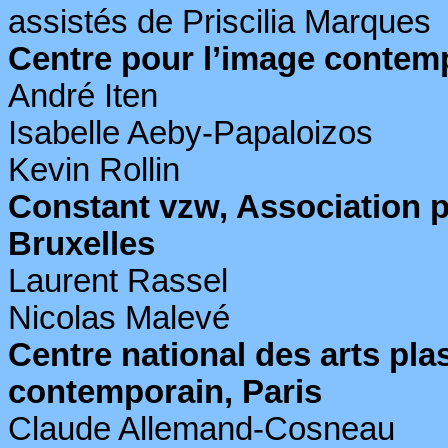
assistés de
Priscilia
Marques
Centre pour l’image contemp
André
Iten
Isabelle
Aeby
-
Papaloizos
Kevin Rollin
Constant
vzw
, Association p
Bruxelles
Laurent
Rassel
Nicolas
Malevé
Centre national des arts pla
contemporain, Paris
Claude Allemand-
Cosneau