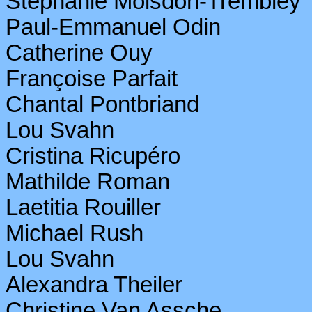
Stéphanie
Moisdon-Trembley
Paul-Emmanuel Odin
Catherine
Ouy
Françoise Parfait
Chantal
Pontbriand
Lou Svahn
Cristina
Ricupéro
Mathilde Roman
Laetitia Rouiller
Michael Rush
Lou Svahn
Alexandra Theiler
Christine Van
Assche