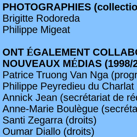
PHOTOGRAPHIES (collectio
Brigitte
Rodoreda
Philippe
Migeat
ONT
É
GALEMENT COLLAB
NOUVEAUX M
É
DIAS (1998/
Patrice Truong Van
Nga
(prog
Philippe
Peyredieu
du
Charlat
Annick Jean (secrétariat de ré
Anne-Marie Boulègue (secrétar
Santi
Zegarra
(droits)
Oumar Diallo (droits)